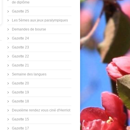
de diplôme
Gazette 25
Les 5èmes aux jeux paralympiques
Demandes de bourse
Gazette 24
Gazette 23
Gazette 22
Gazette 21
Semaine des langues
Gazette 20
Gazette 19
Gazette 18
Deuxième rendez vous ciné d'Herriot
Gazette 15
Gazette 17