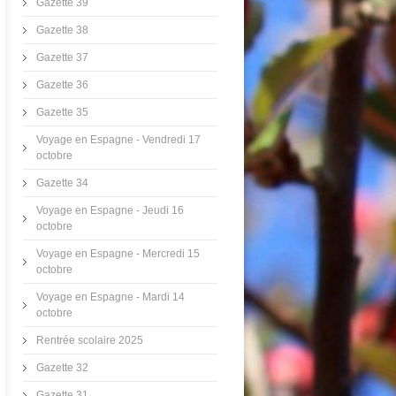
Gazette 39
Gazette 38
Gazette 37
Gazette 36
Gazette 35
Voyage en Espagne - Vendredi 17
octobre
Gazette 34
Voyage en Espagne - Jeudi 16
octobre
Voyage en Espagne - Mercredi 15
octobre
Voyage en Espagne - Mardi 14
octobre
Rentrée scolaire 2025
Gazette 32
Gazette 31