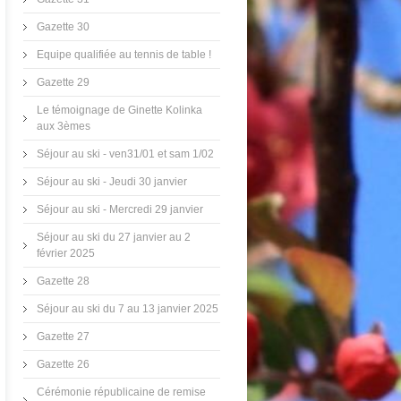
Gazette 30
Equipe qualifiée au tennis de table !
Gazette 29
Le témoignage de Ginette Kolinka
aux 3èmes
Séjour au ski - ven31/01 et sam 1/02
Séjour au ski - Jeudi 30 janvier
Séjour au ski - Mercredi 29 janvier
Séjour au ski du 27 janvier au 2
février 2025
Gazette 28
Séjour au ski du 7 au 13 janvier 2025
Gazette 27
Gazette 26
Cérémonie républicaine de remise