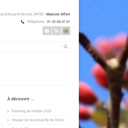
rue Edouard Herriot, 94700 -
Maisons Alfort
Téléphone :
01.43.68.47.61
À découvrir ...
Planning de rentrée 2026
Voyage sur la presqu'île de Giens