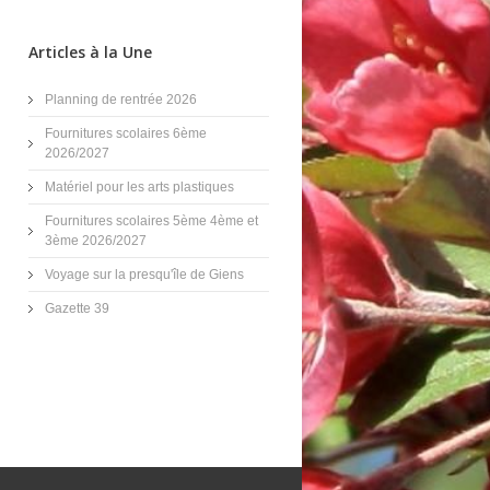
Articles à la Une
Planning de rentrée 2026
Fournitures scolaires 6ème
2026/2027
Matériel pour les arts plastiques
Fournitures scolaires 5ème 4ème et
3ème 2026/2027
Voyage sur la presqu'île de Giens
Gazette 39