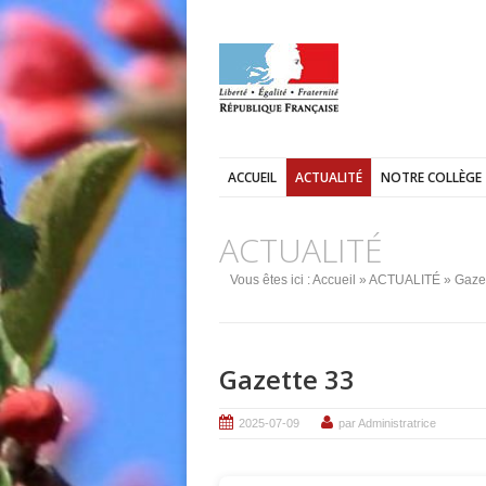
ACCUEIL
ACTUALITÉ
NOTRE COLLÈGE
ACTUALITÉ
Vous êtes ici :
Accueil
»
ACTUALITÉ
» Gazet
Gazette 33
2025-07-09
par Administratrice