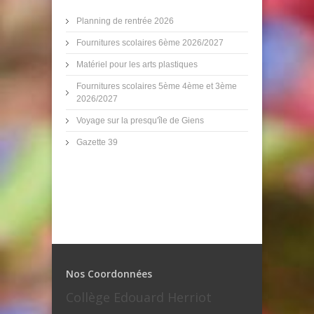
Planning de rentrée 2026
Fournitures scolaires 6ème 2026/2027
Matériel pour les arts plastiques
Fournitures scolaires 5ème 4ème et 3ème
2026/2027
Voyage sur la presqu'île de Giens
Gazette 39
Nos Coordonnées
Collège Edouard Herriot