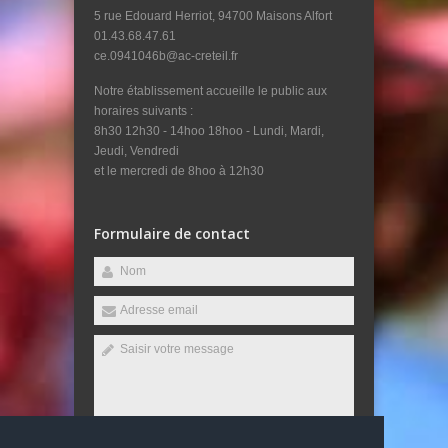
5 rue Edouard Herriot, 94700 Maisons Alfort
01.43.68.47.61
ce.0941046b@ac-creteil.fr
Notre établissement accueille le public aux
horaires suivants :
8h30 12h30 - 14hoo 18hoo - Lundi, Mardi,
Jeudi, Vendredi
et le mercredi de 8hoo à 12h30
Formulaire de contact