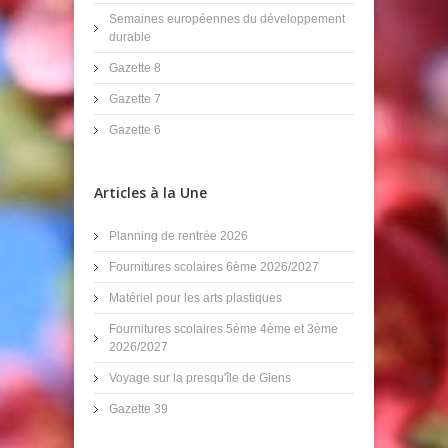
Semaines européennes du développement
durable
Gazette 8
Gazette 7
Gazette 6
Articles à la Une
Planning de rentrée 2026
Fournitures scolaires 6ème 2026/2027
Matériel pour les arts plastiques
Fournitures scolaires 5ème 4ème et 3ème
2026/2027
Voyage sur la presqu'île de Giens
Gazette 39