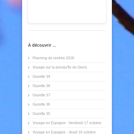
À découvrir ...
Planning de rentrée 2026
Voyage sur la presqu'île de Giens
Gazette 39
Gazette 38
Gazette 37
Gazette 36
Gazette 35
Voyage en Espagne - Vendredi 17 octobre
Voyage en Espagne - Jeudi 16 octobre