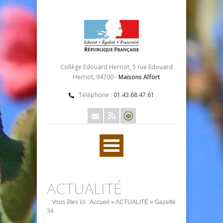
Collège Edouard Herriot, 5 rue Edouard
Herriot, 94700 -
Maisons Alfort
Téléphone :
01.43.68.47.61
ACTUALITÉ
Vous êtes ici :
Accueil
»
ACTUALITÉ
» Gazette
34