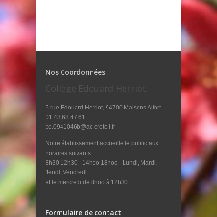
Nos Coordonnées
Collège Edouard Herriot
5 rue Edouard Herriot, 94700 Maisons Alfort
01.43.68.47.61
ce.0941046b@ac-creteil.fr
Notre établissement accueille le public aux
horaires suivants :
8h30 12h30 - 14hoo 18hoo - Lundi, Mardi,
Jeudi, Vendredi
et le mercredi de 8hoo à 12h30
Formulaire de contact