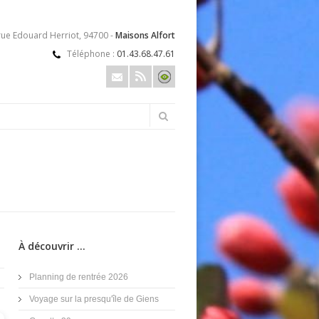
rue Edouard Herriot, 94700 -
Maisons Alfort
Téléphone :
01.43.68.47.61
À découvrir ...
Planning de rentrée 2026
Voyage sur la presqu'île de Giens