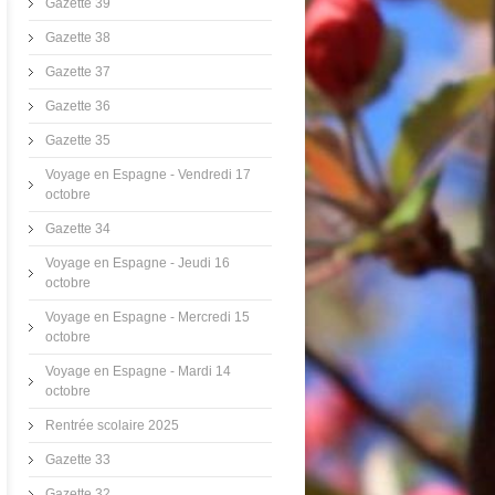
Gazette 39
Gazette 38
Gazette 37
Gazette 36
Gazette 35
Voyage en Espagne - Vendredi 17
octobre
Gazette 34
Voyage en Espagne - Jeudi 16
octobre
Voyage en Espagne - Mercredi 15
octobre
Voyage en Espagne - Mardi 14
octobre
Rentrée scolaire 2025
Gazette 33
Gazette 32