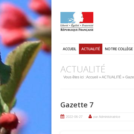
ACCUEIL
ACTUALITÉ
NOTRE COLLÈGE
ACTUALITÉ
Vous êtes ici :
Accueil
»
ACTUALITÉ
» Gazet
Gazette 7
2022-06-27
par Administratrice