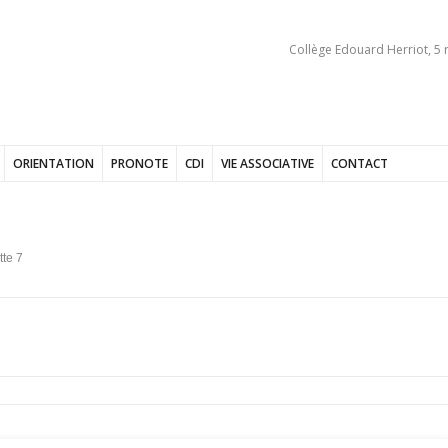
Collège Edouard Herriot, 5 
ORIENTATION
PRONOTE
CDI
VIE ASSOCIATIVE
CONTACT
te 7