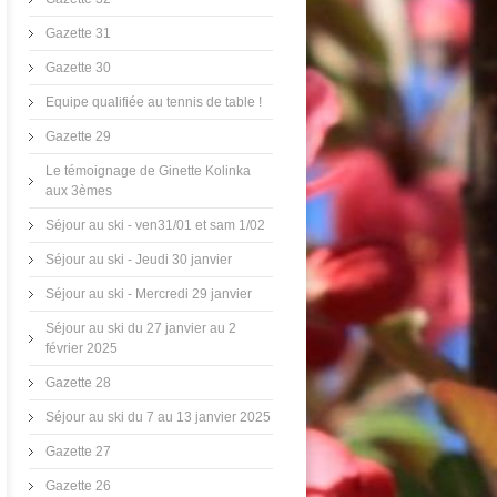
Gazette 31
Gazette 30
Equipe qualifiée au tennis de table !
Gazette 29
Le témoignage de Ginette Kolinka
aux 3èmes
Séjour au ski - ven31/01 et sam 1/02
Séjour au ski - Jeudi 30 janvier
Séjour au ski - Mercredi 29 janvier
Séjour au ski du 27 janvier au 2
février 2025
Gazette 28
Séjour au ski du 7 au 13 janvier 2025
Gazette 27
Gazette 26