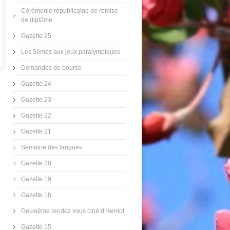
Cérémonie républicaine de remise
de diplôme
Gazette 25
Les 5èmes aux jeux paralympiques
Demandes de bourse
Gazette 24
Gazette 23
Gazette 22
Gazette 21
Semaine des langues
Gazette 20
Gazette 19
Gazette 18
Deuxième rendez vous ciné d'Herriot
Gazette 15