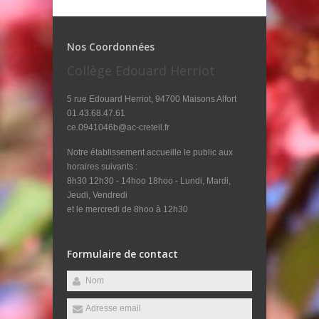
Nos Coordonnées
Collège Edouard Herriot
5 rue Edouard Herriot, 94700 Maisons Alfort
01.43.68.47.61
ce.0941046b@ac-creteil.fr
Notre établissement accueille le public aux
horaires suivants :
8h30 12h30 - 14hoo 18hoo - Lundi, Mardi,
Jeudi, Vendredi
et le mercredi de 8hoo à 12h30
Formulaire de contact