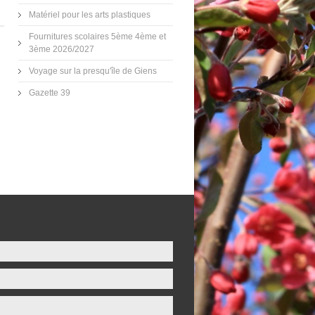
Matériel pour les arts plastiques
Fournitures scolaires 5ème 4ème et
3ème 2026/2027
Voyage sur la presqu'île de Giens
Gazette 39