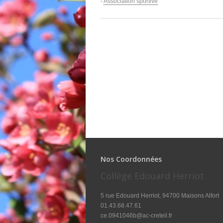
-
Association sportive
Nos Coordonnées
Collège Edouard Herriot
5 rue Edouard Herriot, 94700 Maisons Alfort
01.43.68.47.61
ce.0941046b@ac-creteil.fr