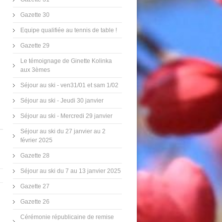
Gazette 30
Equipe qualifiée au tennis de table !
Gazette 29
Le témoignage de Ginette Kolinka
aux 3èmes
Séjour au ski - ven31/01 et sam 1/02
Séjour au ski - Jeudi 30 janvier
Séjour au ski - Mercredi 29 janvier
Séjour au ski du 27 janvier au 2
février 2025
Gazette 28
Séjour au ski du 7 au 13 janvier 2025
Gazette 27
Gazette 26
Cérémonie républicaine de remise