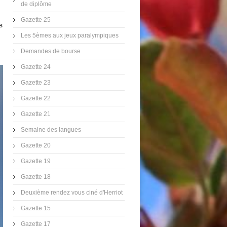
de diplôme
Gazette 25
s
Les 5èmes aux jeux paralympiques
Demandes de bourse
Gazette 24
Gazette 23
Gazette 22
Gazette 21
Semaine des langues
Gazette 20
Gazette 19
Gazette 18
Deuxième rendez vous ciné d'Herriot
Gazette 15
Gazette 17