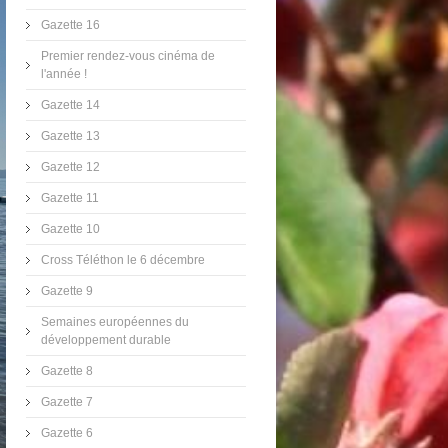
Gazette 16
Premier rendez-vous cinéma de
l'année !
Gazette 14
Gazette 13
Gazette 12
Gazette 11
Gazette 10
Cross Téléthon le 6 décembre
Gazette 9
Semaines européennes du
développement durable
Gazette 8
Gazette 7
Gazette 6