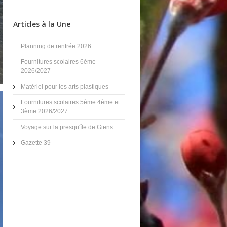
Articles à la Une
Planning de rentrée 2026
Fournitures scolaires 6ème
2026/2027
Matériel pour les arts plastiques
Fournitures scolaires 5ème 4ème et
3ème 2026/2027
Voyage sur la presqu'île de Giens
Gazette 39