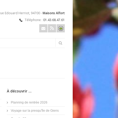
rue Edouard Herriot, 94700 -
Maisons Alfort
Téléphone :
01.43.68.47.61
À découvrir ...
Planning de rentrée 2026
Voyage sur la presqu'île de Giens