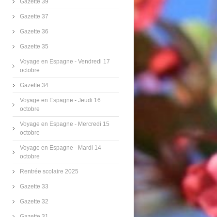
Gazette 39
Gazette 37
Gazette 36
Gazette 35
Voyage en Espagne - Vendredi 17
octobre
Gazette 34
Voyage en Espagne - Jeudi 16
octobre
Voyage en Espagne - Mercredi 15
octobre
Voyage en Espagne - Mardi 14
octobre
Rentrée scolaire 2025
Gazette 33
Gazette 32
Gazette 31