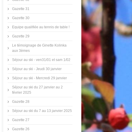
Gazette 31
Gazette 30
Equipe qualifiée au tennis de table !
Gazette 29
Le témoignage de Ginette Kolinka
aux 3èmes
Séjour au ski - ven31/01 et sam 1/02
Séjour au ski - Jeudi 30 janvier
Séjour au ski - Mercredi 29 janvier
Séjour au ski du 27 janvier au 2
février 2025
Gazette 28
Séjour au ski du 7 au 13 janvier 2025
Gazette 27
Gazette 26