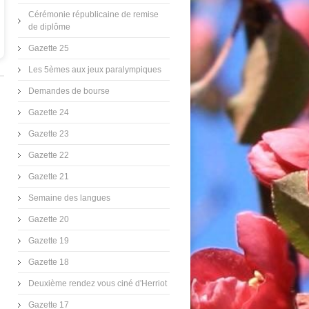
Cérémonie républicaine de remise
de diplôme
Gazette 25
Les 5èmes aux jeux paralympiques
Demandes de bourse
Gazette 24
Gazette 23
Gazette 22
Gazette 21
Semaine des langues
Gazette 20
Gazette 19
Gazette 18
Deuxième rendez vous ciné d'Herriot
Gazette 17