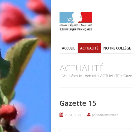
ACCUEIL
ACTUALITÉ
NOTRE COLLÈGE
ACTUALITÉ
Vous êtes ici :
Accueil
»
ACTUALITÉ
» Gazet
Gazette 15
2023-11-27
par Administratrice