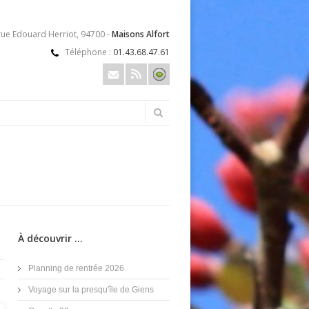
rue Edouard Herriot, 94700 -
Maisons Alfort
Téléphone :
01.43.68.47.61
À découvrir ...
Planning de rentrée 2026
Voyage sur la presqu'île de Giens