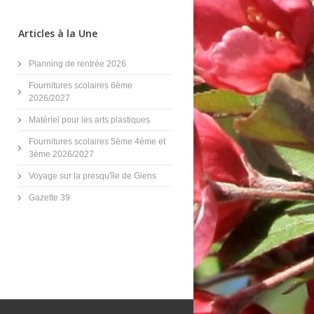
Articles à la Une
Planning de rentrée 2026
Fournitures scolaires 6ème
2026/2027
Matériel pour les arts plastiques
Fournitures scolaires 5ème 4ème et
3ème 2026/2027
Voyage sur la presqu'île de Giens
Gazette 39