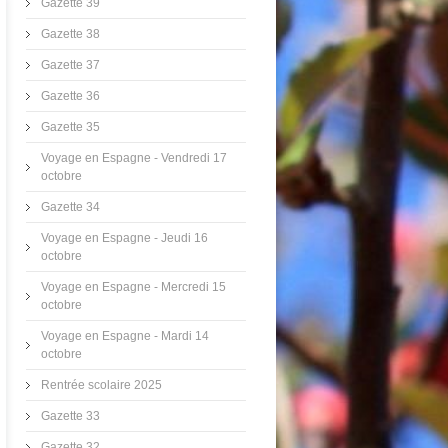
Gazette 39
Gazette 38
Gazette 37
Gazette 36
Gazette 35
Voyage en Espagne - Vendredi 17
octobre
Gazette 34
Voyage en Espagne - Jeudi 16
octobre
Voyage en Espagne - Mercredi 15
octobre
Voyage en Espagne - Mardi 14
octobre
Rentrée scolaire 2025
Gazette 33
Gazette 32