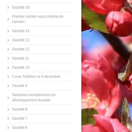
Gazette 16
Premier rendez-vous cinéma de
l'année !
Gazette 14
Gazette 13
Gazette 12
Gazette 11
Gazette 10
Cross Téléthon le 6 décembre
Gazette 9
Semaines européennes du
développement durable
Gazette 8
Gazette 7
Gazette 6