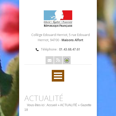
Collège Edouard Herriot, 5 rue Edouard
Herriot, 94700 -
Maisons Alfort
Téléphone :
01.43.68.47.61
ACTUALITÉ
Vous êtes ici :
Accueil
»
ACTUALITÉ
» Gazette
18