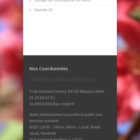
Voyage sur la presqu'île de Giens
Gazette 39
Nos Coordonnées
Collège Edouard Herriot
5 rue Edouard Herriot, 94700 Maisons Alfort
01.43.68.47.61
ce.0941046b@ac-creteil.fr
Notre établissement accueille le public aux
horaires suivants :
8h30 12h30 - 14hoo 18hoo - Lundi, Mardi,
Jeudi, Vendredi
et le mercredi de 8hoo à 12h30