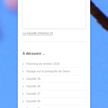
https://www.canva.com/design/DAF3flYxpv8/6_ilGujwVKkIPsrP
La Gazette d'Herriot 18
utm_content=DAF3flYxpv8&utm_campaign=designshare&utm_me
À découvrir ...
Planning de rentrée 2026
Voyage sur la presqu'île de Giens
Gazette 39
Gazette 38
Gazette 37
Gazette 36