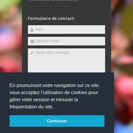
Formulaire de contact
En poursuivant votre navigation sur ce site,
Envoyer
vous acceptez l'utilisation de cookies pour
gérer votre session et mesurer la
fréquentation du site.
Copyright 2016
Collège Edouard Herriot
Tous droits
Continuer
réservés
websco