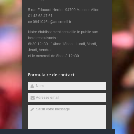
5 rue Edouard Herriot, 94700 Maisons Alfort
01.43.68.47.61
ce.0941046b@ac-creteil.fr
Notre établissement accueille le public aux
horaires suivants :
8h30 12h30 - 14hoo 18hoo - Lundi, Mardi,
Jeudi, Vendredi
et le mercredi de 8hoo à 12h30
Formulaire de contact