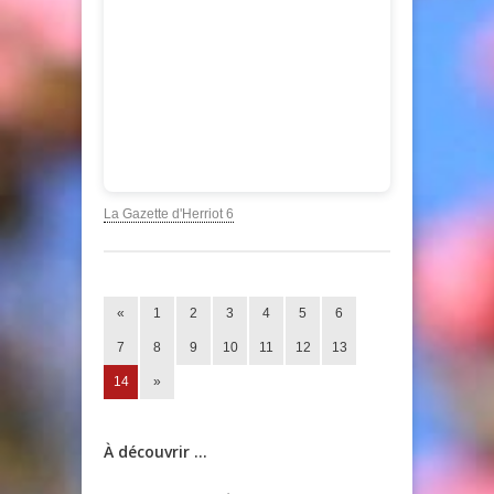
La Gazette d'Herriot 6
«
1
2
3
4
5
6
7
8
9
10
11
12
13
14
»
À découvrir ...